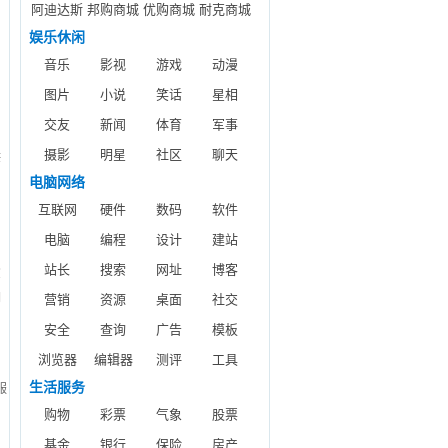
阿迪达斯
邦购商城
优购商城
耐克商城
娱乐休闲
音乐
影视
游戏
动漫
图片
小说
笑话
星相
交友
新闻
体育
军事
摄影
明星
社区
聊天
供
电脑网络
互联网
硬件
数码
软件
电脑
编程
设计
建站
站长
搜索
网址
博客
空
调
营销
资源
桌面
社交
维
安全
查询
广告
模板
备
浏览器
编辑器
测评
工具
即
生活服务
服
购物
彩票
气象
股票
基金
银行
保险
房产