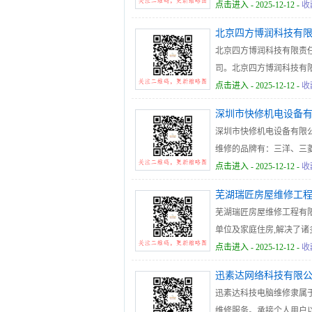
维修，电主轴维修，冰水
点击进入
- 2025-12-12 -
收
屏，电源，机电一体化设
北京四方博润科技有
北京四方博润科技有限责
司。北京四方博润科技有限责
码器维修|仪器仪表维修|
点击进入
- 2025-12-12 -
收
深圳市快修机电设备
深圳市快修机电设备有限
维修的品牌有：三洋、三
存、以信誉求发展，以完
点击进入
- 2025-12-12 -
收
低了设备维护成本，提高
芜湖瑞匠房屋维修工
芜湖瑞匠房屋维修工程有
单位及家庭住房,解决了
化很强的房屋维修公司.
点击进入
- 2025-12-12 -
收
迅素达网络科技有限
迅素达科技电脑维修隶属
维修服务。承接个人用户