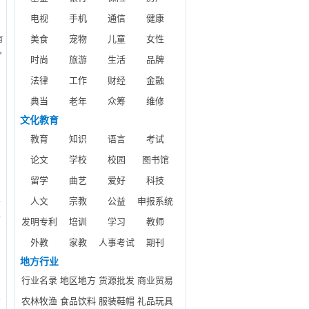
电视
手机
通信
健康
美食
宠物
儿童
女性
有
了
时尚
旅游
生活
品牌
保
法律
工作
财经
金融
公
典当
老年
众筹
维修
全
售
文化教育
行
教育
知识
语言
考试
专
论文
学校
校园
图书馆
留学
曲艺
爱好
科技
业
人文
宗教
公益
申报系统
共
发明专利
培训
学习
教师
外教
家教
人事考试
期刊
地方行业
和
行业名录
地区地方
货源批发
商业贸易
泵
农林牧渔
食品饮料
服装鞋帽
礼品玩具