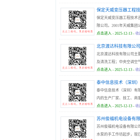
保定天威变压器工程
保定天威变压器工程技术
限公司。2001年天威集
天威维修公司。本公司以
点击进入
- 2025-12-13 -
收
菱、天威特变的专家群体
北京渡达科技有限公
司已取得北京“中联认证中心”对G
北京渡达科技有限公司主
管理体系认证；取得国家
及清洗工程；中央空调空
管理有限公司（秦山一厂
备、清洗设备以及全面优
点击进入
- 2025-12-13 -
收
业的“合格供应商”资格。
泰中信息技术（深圳
泰中信息技术（深圳）有
内的生产厂家、技工、商
赢的原则，提高办事效率
点击进入
- 2025-12-13 -
收
苏州俊福机电设备有
苏州俊福机电设备有限公司
水泵的手工作坊起步，现