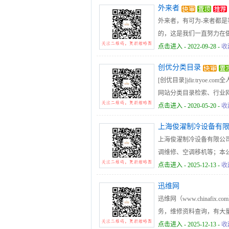
外来者
外来者，有可为-来者都
的，这是我们一直努力在
点击进入
- 2022-09-28 -
收
创优分类目录
[创优目录]|dir.tr
网站分类目录检索、行业
点击进入
- 2020-05-20 -
收
上海俊濯制冷设备有
上海俊濯制冷设备有限公
调维修、空调移机等；本
保养的服务队伍，所有工
点击进入
- 2025-12-13 -
收
修经验和资质；也有长期
迅维网
的性能、维护与管理，具
迅维网（www.china
赢得了广大客户的信赖。
务，维修资料查询，有大
点击进入
- 2025-12-13 -
收