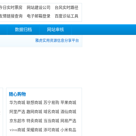
今日实时票房
网站建设公司
台风实时路径
友情链接查询
电子邮箱登录
百度诊站工具
数据归档
网站审核
雅虎实用资源信息分享平台
随心购物
华为商城
联想商城
苏宁易购
苹果商城
阿里严选
趣网商城
域名商城
酒仙商城
歇
京东超市
特卖商城
当当商城
网易严选
vivo商城
荣耀商城
添可商城
小米有品