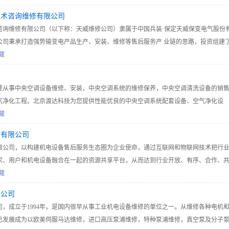
技术咨询维修有限公司
咨询维修有限公司（以下称：天威维修公司）隶属于中国兵装·保定天威保变电气股份
团公司秉承打造强势输变电产品生产、安装、维修等售后服务产 业链的思路，投资组建
高级工程师及高级技师为中坚力量，依托国家级天威集团技术中心和天威保变、天威
藏
及其精良设施作支撑，开创专业化的变压器工程技术咨询、维修服务的天威品牌。本
司
B/T19001-2000、GB/T24001-2004、GB/T28001-2001质量、环境、职业健康安
要从事中央空调设备维修、安装，中央空调系统的维修保养，中央空调清洗设备的销
电监会颁发的《承装（修、试）电力设备许可证》一级承修类资质；取得中核核电运
气净化工程。北京渡达科技为您提供性能优良的中央空调系统配套设备、空气净化设
、二厂、三厂）、大亚湾核电运营管理公司、江苏核电公司等变压器技术咨询、维修
质的中央空调安装、维保、清洗、维修等服务。
藏
）有限公司
限公司，以构建机电设备售后服务生态圈为企业使命，通过互联网和物联网技术把行
家、用户和机电设备融合在一起的资源共享平台，从而达到行业开放、有序、合作、
，实现整个生态圈的和谐发展。
藏
限公司
，成立于1994年，是国内很早从事工业机电设备维修的单位之一。从维修各种电机
已发展成为以欧美伺服马达维修，进口高压泵浦维修，特种泵浦维修，真空泵及分子