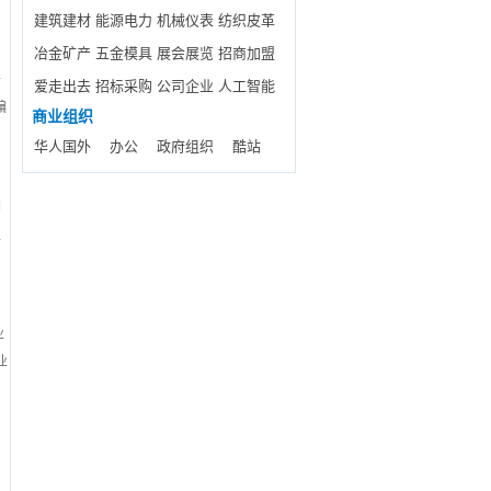
摸
建筑建材
能源电力
机械仪表
纺织皮革
冶金矿产
五金模具
展会展览
招商加盟
公
爱走出去
招标采购
公司企业
人工智能
编
商业组织
华人国外
办公
政府组织
酷站
们
生
业
业
门
工