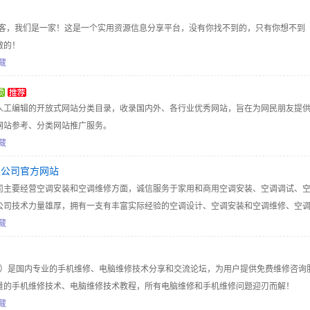
是客，我们是一家！这是一个实用资源信息分享平台，没有你找不到的，只有你想不到
做的！
藏
yoe.com全人工编辑的开放式网站分类目录，收录国内外、各行业优秀网站，旨在为网民朋友提
网站参考、分类网站推广服务。
藏
限公司官方网站
司主要经营空调安装和空调维修方面，诚信服务于家用和商用空调安装、空调调试、
公司技术力量雄厚，拥有一支有丰富实际经验的空调设计、空调安装和空调维修、空
作人员至少有从事本行业多年以上的工作经营。拥有多年家用和商用空调专业安装，
藏
从事名牌空调销售、安装等售前售后服务工作的专业技术人员。我们熟悉各种空调设
有优良的专业技能和服务意识；并且接受过专业课程的培训，确保了每项服务质量，
fix.com）是国内专业的手机维修、电脑维修技术分享和交流论坛，为用户提供免费维修咨询
量的手机维修技术、电脑维修技术教程，所有电脑维修和手机维修问题迎刃而解！
藏