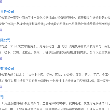
机工业制冷维修，工业机器人维修，工控电路板维修、变频器和编码器维修，工控触
藏
备维护维修技术服务的公司。
限责任公司
任公司是一家专业面向工业自动化控制领域的设备进行维护，保养和提供维修业务的
任公司|电路板维修|变频器维修|plc维修|软启维修|UPS维修|数控机床维修|电源维修|
工业自动化控制设备维修
藏
有限公司
公司是一个专业致力伺服电机、光电编码器、直（交）流电机维修及研发的公司，我
菱、松下、安川、法拉克、多摩川、等多国品牌的各类进口伺服电机。公司以质量求
善的服务为宗旨，“比质量、比价格、比信誉、比品种、比服务”，为国内外众多客户降
藏
了设备利用率，我们将继续开拓创新，进一步适应市场环境，满足用户需要。
程有限公司
限公司自成立以来,为广大物业小区、学校、医院、办公楼、商铺、酒店、工厂、企事
诸多在施工过程中遗留下的问题.公司拥有一批专业技术维修施工和管理队伍，是一家专
藏
公司
于上海迅素达网络科技有限公司，主营电脑维修维护，提供迅速、快捷的电脑硬件上
以及小、中、大型企事业单位报修，提供电脑和其他各种普通电脑、行业专用电脑、