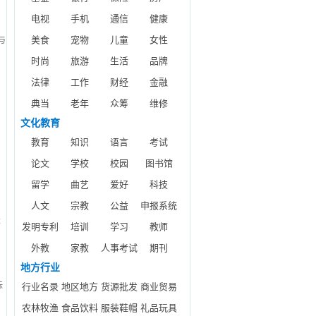
电视
手机
通信
健康
美食
宠物
儿童
女性
与
时尚
旅游
生活
品牌
法律
工作
财经
金融
典当
老年
众筹
维修
文化教育
教育
知识
语言
考试
p
论文
学校
校园
图书馆
易
留学
曲艺
爱好
科技
人文
宗教
公益
申报系统
本
发明专利
培训
学习
教师
外教
家教
人事考试
期刊
地方行业
标
行业名录
地区地方
货源批发
商业贸易
农林牧渔
食品饮料
服装鞋帽
礼品玩具