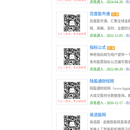
赢,懂牛,股多多,股牛牛,
点击进入
- 2024-04-26 -
收
型源码思路方法及潜能知
百度股市通
百度股市通，汇聚全球金融
观、准确、及时、全面的
的获取投资信息。
点击进入
- 2022-12-05 -
收
指标公式
神奇指标网为用户提供一
发布股票指标公式编写需
点击进入
- 2022-09-29 -
收
陆股通财经网
陆股通财经网（www.lu
大成交股持仓数据查询。
成交股及市场走势。查询沪深港
点击进入
- 2020-12-17 -
收
易选股网
易选股 - 金融智能就是易选
发展人工智能和机器学习