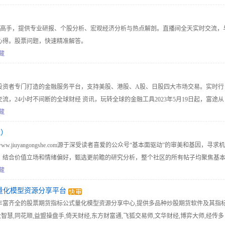
炒股高手，提供专业研报、个股分析、宏观经济分析与热点解剖。直播间全天实时交流，
心得。股票问题，快速精准解答。
藏
投资者专门打造的金融服务平台，支持美股、港股、A股、日股四大市场交易。实时行
流，24小时不间断的全球财经 资讯，玩转全球的金融工具2023年5月19日起，富途从
途牛牛”APP。存量中国境内客户如需更新或重新下载富途牛牛App请参考富途牛牛Ap
藏
内客户如若遇到无法使用富途牛牛交易功能的突发情况，可通过以下方式来获取备用交
社）
.jiuyangongshe.com源于深受读者喜爱的公众号“基本面驱动”的审美和基因，寻求机
，结合价值立场和情绪偏好，甄选更前瞻的研究分析，整个社区的所有帖子均聚焦基
藏
量化模型资源分享平台
丰富齐全的股票期货指标公式量化模型资源分享中心,提供多品种炒股期货软件及其指
大智慧,同花顺,益盟操盘手,倚天财经,东方财富通,飞狐交易师,文华财经,博弈大师,经传多