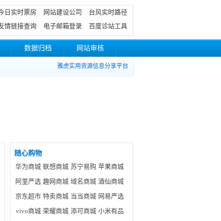
今日实时票房
网站建设公司
台风实时路径
友情链接查询
电子邮箱登录
百度诊站工具
数据归档
网站审核
雅虎实用资源信息分享平台
随心购物
华为商城
联想商城
苏宁易购
苹果商城
阿里严选
趣网商城
域名商城
酒仙商城
京东超市
特卖商城
当当商城
网易严选
vivo商城
荣耀商城
添可商城
小米有品