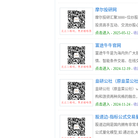
摩尔投研网
摩尔投研汇聚3000+位
投资高手互动、交流炒股
点击进入
- 2025-05-12 -
收
富途牛牛官网
富途牛牛是为海内外广大
情、智能条件交易、在线交
中国境内应用商店下架“富
点击进入
- 2024-12-19 -
收
更新/安装指引。存量境
韭研公社（原韭菜公
通道。
韭研公社（原韭菜公社）www
构和游资两种风格的融合
面。
点击进入
- 2024-11-24 -
收
股道边-指标公式交易
股道边网是国内拥有非常
公式量化模型,如:通达信,