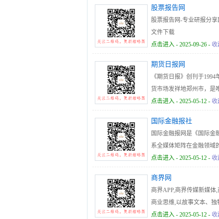
股票报告网
股票报告网-专业研报分享
文件下载
点击进入
- 2025-09-26 -
收
期货日报网
《期货日报》创刊于1994
货市场发祥地郑州市，是
心和信息载体，肩负着维
点击进入
- 2025-05-12 -
收
舟，形成了密不可分的关
国际金融报社
国际金融报网是《国际金
系全媒体矩阵在金融领域
的采编团队由国内最优秀的
点击进入
- 2025-05-12 -
收
工作节奏，聚焦大金融，
商界网
融业必读，国际化必看，
商界APP,商界传媒新媒
点及时传达决策层的声音
商业思维,以故事文本、独
点击进入
- 2025-05-12 -
收