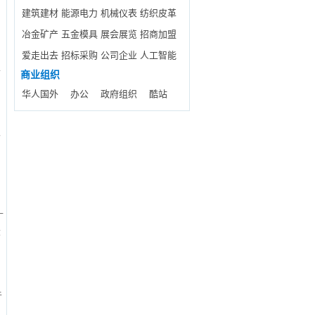
建筑建材
能源电力
机械仪表
纺织皮革
冶金矿产
五金模具
展会展览
招商加盟
爱走出去
招标采购
公司企业
人工智能
单
商业组织
华人国外
办公
政府组织
酷站
以
十
大
于