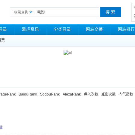
收录查询
目录
雅虎资讯
分类目录
网站交换
网站排行
股票
PageRank
BaiduRank
SogouRank
AlexaRank
点入次数
点出次数
人气指数
藏