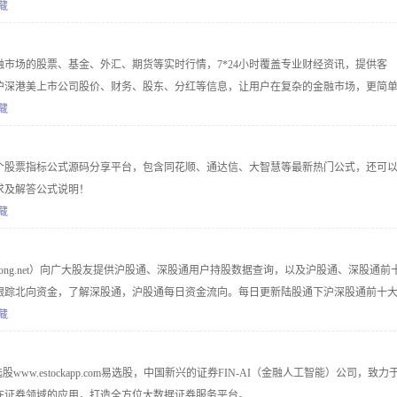
金字塔,TB交易开拓者,MT4 EA模型等源码;提供丰富股票知识学习资源及教程,编写指标模
藏
识
市场的股票、基金、外汇、期货等实时行情，7*24小时覆盖专业财经资讯，提供客
沪深港美上市公司股价、财务、股东、分红等信息，让用户在复杂的金融市场，更简
藏
个股票指标公式源码分享平台，包含同花顺、通达信、大智慧等最新热门公式，还可
求及解答公式说明！
藏
gutong.net）向广大股友提供沪股通、深股通用户持股数据查询，以及沪股通、深股通前
跟踪北向资金，了解深股通，沪股通每日资金流向。每日更新陆股通下沪深股通前十
通资金流向_数据中心_请登录陆股通财经网lugutong.net
藏
股www.estockapp.com易选股，中国新兴的证券FIN-AI（金融人工智能）公司，致力
在证券领域的应用，打造全方位大数据证券服务平台。