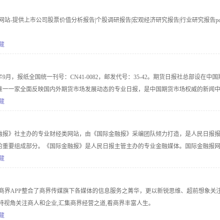
网站-提供上市公司股票价值分析报告|个股调研报告|宏观经济研究报告|行业研究报告pd
藏
年9月，报纸全国统一刊号：CN41-0082，邮发代号：35-42。期货日报社总部设在中国
唯一一家全面反映国内外期货市场发展动态的专业日报，是中国期货市场权威的新闻
护和促进整个行业健康发展的重要使命。多年来，《期货日报》与中国期货市场风雨
藏
系。
融报》社主办的专业财经类网站，由《国际金融报》采编团队倾力打造，是人民日报
的重要组成部分。《国际金融报》是人民日报主管主办的专业金融媒体。国际金融报
财经记者担纲，秉承真实、专业、客观、权威、快速的新闻理念。我们以7x24小时
藏
重点在证券、银行、基金、保险、期货、上市公司等领域展开报道。我们致力于传播“
投资者必备”的专业财经资讯。我们密切联系政府部门和市场人士，在第一时间和重要
体,商界APP整合了商界传媒旗下各媒体的信息服务之菁华，更以新锐思维、超前想象关
。
特视角关注商人和企业,汇集商界经营之道,看商界丰富人生。
藏