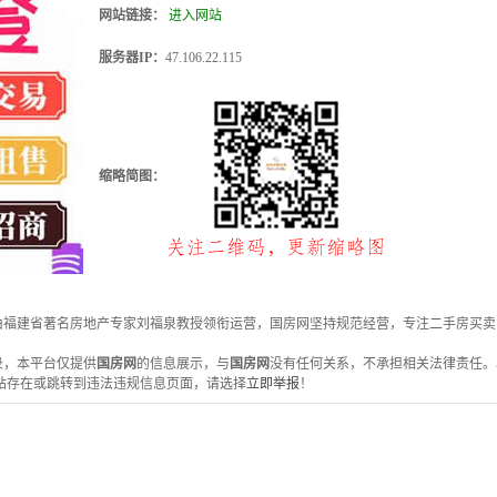
网站链接：
进入网站
服务器IP：
47.106.22.115
缩略简图：
，由福建省著名房地产专家刘福泉教授领衔运营，国房网坚持规范经营，专注二手房买
收录，本平台仅提供
国房网
的信息展示，与
国房网
没有任何关系，不承担相关法律责任。
站存在或跳转到违法违规信息页面，请选择
立即举报
！