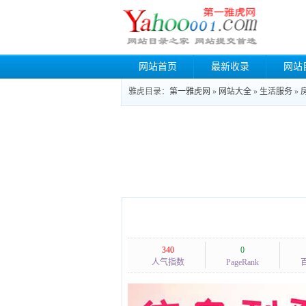
网站首页
最新收录
网站
雅虎目录：
第一雅虎网
»
网站大全
»
生活服务
»
340
0
人气指数
PageRank