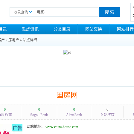
收录查询
目录
雅虎资讯
分类目录
网站交换
网站排行
房产
»
房地产
» 站点详细
国房网
0
0
0
0
百度权重
Sogou Rank
AlexaRank
入站次数
网站地址：
www.china-house.com