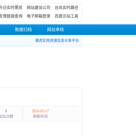
今日实时票房
网站建设公司
台风实时路径
友情链接查询
电子邮箱登录
百度诊站工具
数据归档
网站审核
雅虎实用资源信息分享平台
0
2026-05-17
出站次数
刷新时间