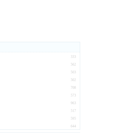
333
562
503
502
708
573
963
517
595
644