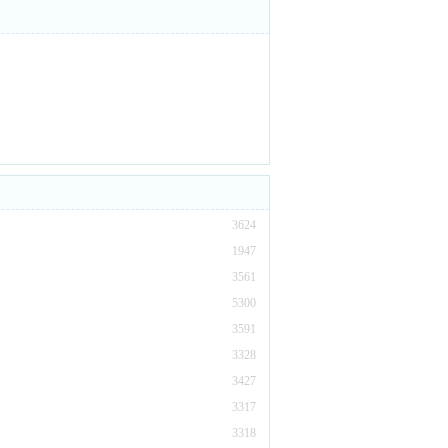
3624
1947
3561
5300
3591
3328
3427
3317
3318