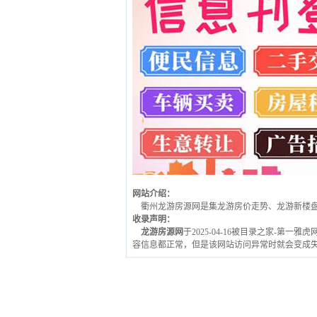
网站介绍：
衢州龙游房源网是集龙游房价走势、龙游新楼
收录声明：
龙游房源网
于2025-04-16被目录之家-第一
容信息都正常，但是该网站访问异常时就会变成失