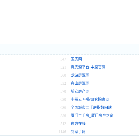
347
国房网
321
真房源平台-中原官网
560
龙游房源网
532
舟山房源网
570
新安房产网
630
中指云-中指研究院官网
636
全国城市二手房指数网站
556
厦门二手房_厦门房产之窗
512
东方在线
1146
到家了网