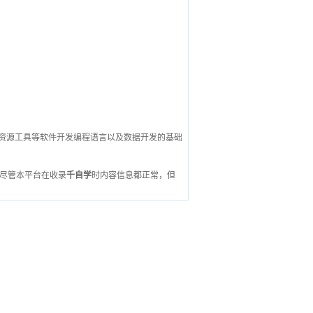
S教程,资源工具等软件开发编程语言以及数据开发的基础
尽管本平台在收录
千自学
时内容信息都正常，但