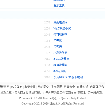
资源工具
2076
湖南电脑网
2059
Win7系统小窝
2946
智可教程网
1954
闪无忧
3536
闪客居
1772
小高教学网
2465
3dmax教程网
3033
群哥教程网
4551
899电脑网
3407
东海GHOST系统下载站
版权声明
|
软文发布
|
收录条件
|
网站提交
|
违法举报
|
目录大全
|
在线纠错
|
自媒体平台
网站及文章内容为网友投稿或转载，对于内容的真实性请网友自行甄别，第一雅虎网对
Processed in 0.151000 second(s), 19 Queries, Gzip Enabled
Copyright © 2014-
2026 目录之家 All Rights Reserved