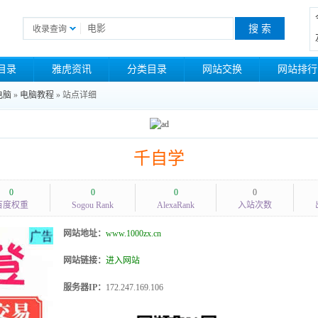
收录查询
目录
雅虎资讯
分类目录
网站交换
网站排行
电脑
»
电脑教程
» 站点详细
千自学
0
0
0
0
百度权重
Sogou Rank
AlexaRank
入站次数
网站地址：
www.1000zx.cn
网站链接：
进入网站
服务器IP：
172.247.169.106