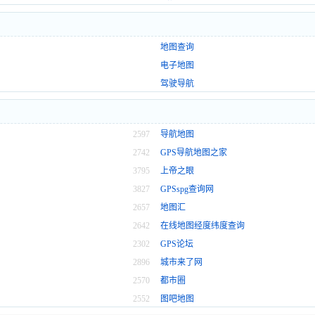
地图查询
电子地图
驾驶导航
2597
导航地图
2742
GPS导航地图之家
3795
上帝之眼
3827
GPSspg查询网
2657
地图汇
2642
在线地图经度纬度查询
2302
GPS论坛
2896
城市来了网
2570
都市圈
2552
图吧地图