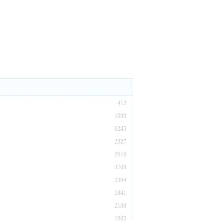
412
1099
6245
2327
2016
3708
2394
1841
2188
1985