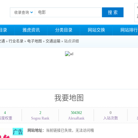
收录查询
目录
雅虎资讯
分类目录
网站交换
网站排行
交通
»
行业名录
»
电子地图
»
交通运输
» 站点详细
我要地图
4
2
504362
0
百度权重
Sogou Rank
AlexaRank
入站次数
网站地址：
当前链接已失效，无法访问哦