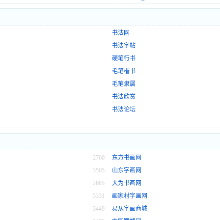
书法网
书法字帖
硬笔行书
毛笔楷书
毛笔隶属
书法欣赏
书法论坛
2760
东方书画网
3505
山东字画网
2685
大为书画网
5331
画家村字画网
3449
易从字画商城