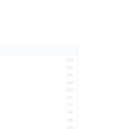
2316
1835
1919
4069
2034
2411
7757
1907
2092
2563