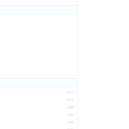
6725
2553
3080
2641
2504