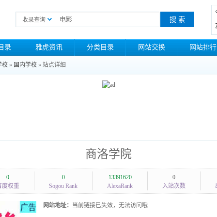
收录查询
目录
雅虎资讯
分类目录
网站交换
网站排行
学校
»
国内学校
» 站点详细
商洛学院
0
0
13391620
0
百度权重
Sogou Rank
AlexaRank
入站次数
网站地址：
当前链接已失效，无法访问哦