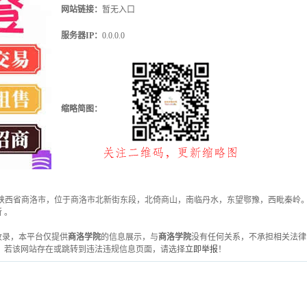
网站链接：
暂无入口
服务器IP：
0.0.0.0
缩略简图：
--陕西省商洛市，位于商洛市北新街东段，北倚商山，南临丹水，东望鄂豫，西毗秦岭
 。
虎网收录，本平台仅提供
商洛学院
的信息展示，与
商洛学院
没有任何关系，不承担相关法律
 若该网站存在或跳转到违法违规信息页面，请选择
立即举报
！