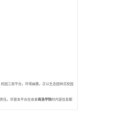
。校园三层平台，环境幽雅，正以生态园林式校园
责任。尽管本平台在收录
商洛学院
时内容信息都