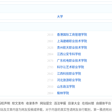
大学
2618
香港国际工商管理学院
2801
上海建峰职业技术学院
2628
贵州航天职业技术学院
2804
江西公安专科学校
2676
广东机电职业技术学院
2793
科尔沁艺术职业学院
2642
江西科技职业学院
2718
河北旅游职业学院
2910
山东政法学院
2804
榆林学院
版权声明
|
软文发布
|
收录条件
|
网站提交
|
违法举报
|
目录大全
|
在线纠错
|
自媒体平台
网站及文章内容为网友投稿或转载，对于内容的真实性请网友自行甄别，第一雅虎网对