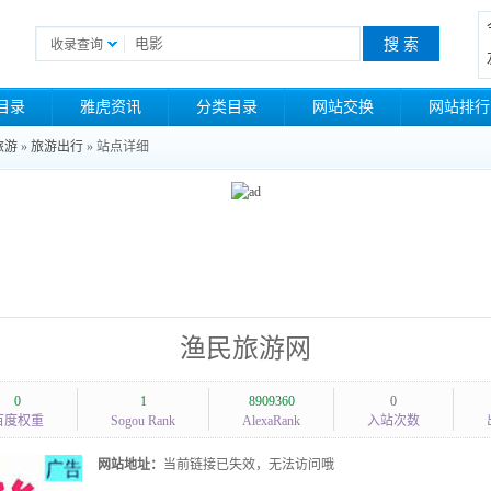
收录查询
目录
雅虎资讯
分类目录
网站交换
网站排行
旅游
»
旅游出行
» 站点详细
渔民旅游网
0
1
8909360
0
百度权重
Sogou Rank
AlexaRank
入站次数
网站地址：
当前链接已失效，无法访问哦