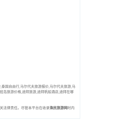
,泰国自由行,马尔代夫旅游报价,马尔代夫旅游,马
班岛旅游价格,迪拜旅游,迪拜帆船酒店,迪拜在哪
关法律责任。尽管本平台在收录
渔民旅游网
时内