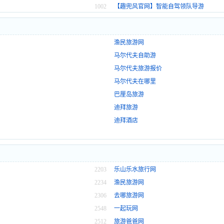
1002
【趣兜风官网】智能自驾领队导游
渔民旅游网
马尔代夫自助游
马尔代夫旅游报价
马尔代夫在哪里
巴厘岛旅游
迪拜旅游
迪拜酒店
2203
乐山乐水旅行网
2234
渔民旅游网
2306
去哪旅游网
2548
一起玩网
2512
旅游爸爸网